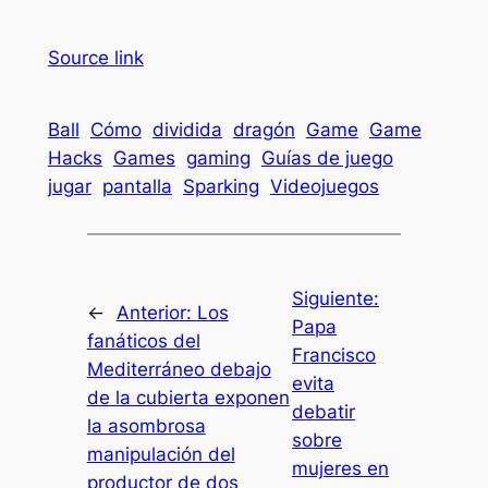
Source link
Ball
Cómo
dividida
dragón
Game
Game
Hacks
Games
gaming
Guías de juego
jugar
pantalla
Sparking
Videojuegos
Siguiente:
←
Anterior:
Los
Papa
fanáticos del
Francisco
Mediterráneo debajo
evita
de la cubierta exponen
debatir
la asombrosa
sobre
manipulación del
mujeres en
productor de dos