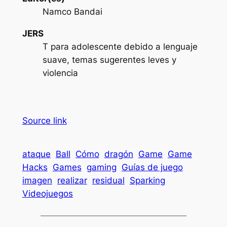
Namco Bandai
JERS
T para adolescente debido a lenguaje
suave, temas sugerentes leves y
violencia
Source link
ataque
Ball
Cómo
dragón
Game
Game
Hacks
Games
gaming
Guías de juego
imagen
realizar
residual
Sparking
Videojuegos