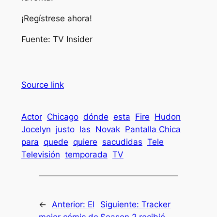
¡Regístrese ahora!
Fuente: TV Insider
Source link
Actor
Chicago
dónde
esta
Fire
Hudon
Jocelyn
justo
las
Novak
Pantalla Chica
para
quede
quiere
sacudidas
Tele
Televisión
temporada
TV
←
Anterior:
El
Siguiente:
Tracker