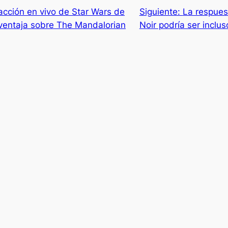
acción en vivo de Star Wars de
Siguiente:
La respuest
ventaja sobre The Mandalorian
Noir podría ser inclu