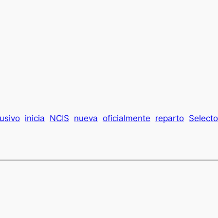
usivo
inicia
NCIS
nueva
oficialmente
reparto
Selecto