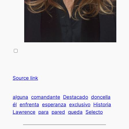
Source link
alguna
comandante
Destacado
doncella
él
enfrenta
esperanza
exclusivo
Historia
Lawrence
para
pared
queda
Selecto