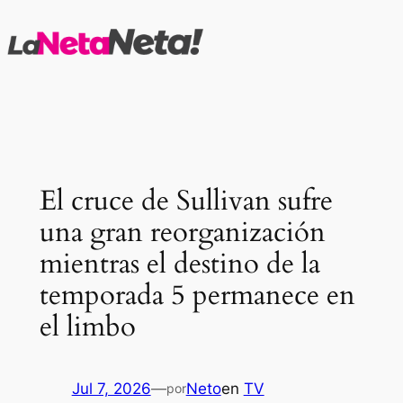
Saltar
al
contenido
El cruce de Sullivan sufre
una gran reorganización
mientras el destino de la
temporada 5 permanece en
el limbo
Jul 7, 2026
—
Neto
en
TV
por