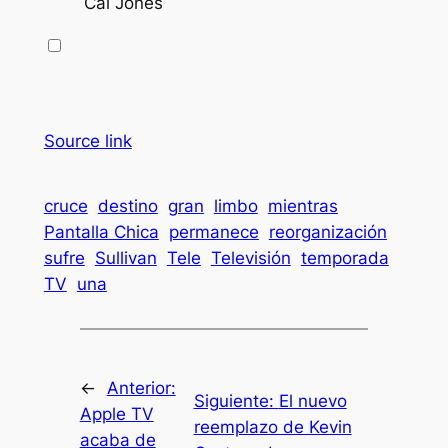
Cal Jones
Source link
cruce
destino
gran
limbo
mientras
Pantalla Chica
permanece
reorganización
sufre
Sullivan
Tele
Televisión
temporada
TV
una
←
Anterior:
Siguiente:
El nuevo
Apple TV
reemplazo de Kevin
acaba de