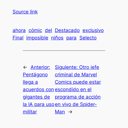
Source link
ahora
cómic
del
Destacado
exclusivo
Final
imposible
niños
para
Selecto
←
Anterior:
Siguiente:
Otro jefe
Pentágono
criminal de Marvel
llega a
Comics puede estar
acuerdos con
escondido en el
gigantes de
programa de acción
la IA para uso
en vivo de Spider-
militar
Man
→