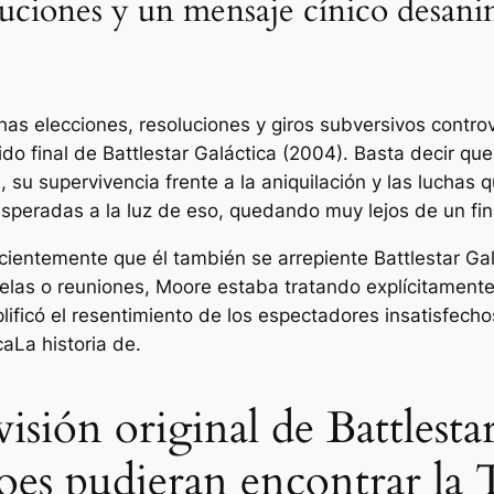
oluciones y un mensaje cínico desan
as elecciones, resoluciones y giros subversivos controve
ido final de
Battlestar Galáctica
(2004). Basta decir que 
 su supervivencia frente a la aniquilación y las luchas 
esperadas a la luz de eso, quedando muy lejos de un fina
ecientemente que él también se arrepiente
Battlestar Ga
elas o reuniones, Moore estaba tratando explícitamente
mplificó el resentimiento de los espectadores insatisfec
ca
La historia de.
isión original de Battlesta
oes pudieran encontrar la 