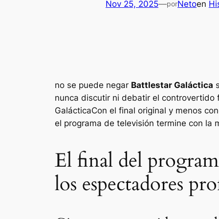
Nov 25, 2025
—
Neto
en
Hi
por
no se puede negar
Battlestar Galáctica
s
nunca discutir ni debatir el controvertido
Galáctica
Con el final original y menos c
el programa de televisión termine con la 
El final del program
los espectadores p