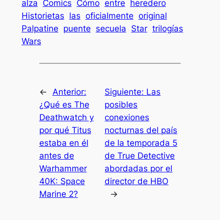
alza
Comics
Cómo
entre
heredero
Historietas
las
oficialmente
original
Palpatine
puente
secuela
Star
trilogías
Wars
←
Anterior:
Siguiente:
Las
¿Qué es The
posibles
Deathwatch y
conexiones
por qué Titus
nocturnas del país
estaba en él
de la temporada 5
antes de
de True Detective
Warhammer
abordadas por el
40K: Space
director de HBO
Marine 2?
→