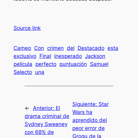
Source link
Cameo
Con
crimen
del
Destacado
esta
exclusivo
Final
inesperado
Jackson
película
perfecto
puntuación
Samuel
Selecto
una
Siguiente:
Star
←
Anterior:
El
Wars ha
drama criminal de
aprendido del
Sydney Sweeney
peor error de
con 68% de
Grogu de la