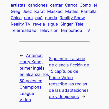
artistas
canciones
cantar
Carrot
Cómo
él
Greg
Juez
Karat
Masked
Mathis
Pantalla
Chica
para
qué
quería
Reality Show
Reality TV
revela
sigue
Singer
Tele
Telerrealidad
Televisión
temporada
TV
←
Anterior:
Siguiente:
La serie
Harry Kane,
de ciencia ficción de
primer inglés
15 capítulos de
en alcanzar los
Prime Video
50 goles en
reescribe las reglas
Champions
de las adaptaciones
League |
de videojuegos
→
Video