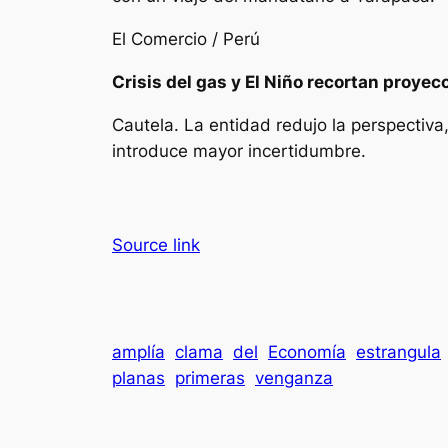
El Comercio / Perú
Crisis del gas y El Niño recortan proye
Cautela. La entidad redujo la perspectiva
introduce mayor incertidumbre.
Source link
amplía
clama
del
Economía
estrangula
planas
primeras
venganza