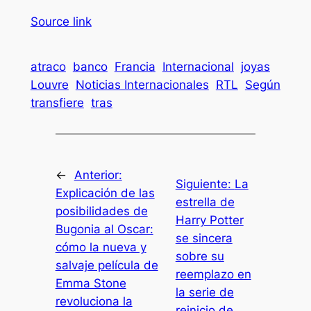
Source link
atraco
banco
Francia
Internacional
joyas
Louvre
Noticias Internacionales
RTL
Según
transfiere
tras
←
Anterior:
Siguiente:
La
Explicación de las
estrella de
posibilidades de
Harry Potter
Bugonia al Oscar:
se sincera
cómo la nueva y
sobre su
salvaje película de
reemplazo en
Emma Stone
la serie de
revoluciona la
reinicio de