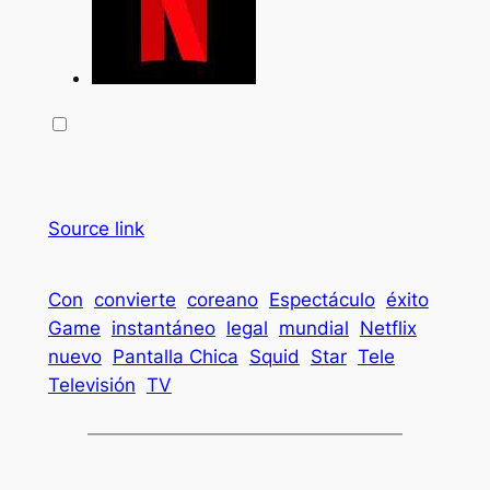
Source link
Con
convierte
coreano
Espectáculo
éxito
Game
instantáneo
legal
mundial
Netflix
nuevo
Pantalla Chica
Squid
Star
Tele
Televisión
TV