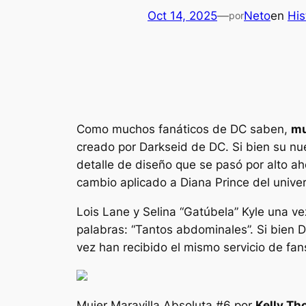
Oct 14, 2025
—
Neto
en
His
por
Como muchos fanáticos de DC saben,
mu
creado por Darkseid de DC. Si bien su n
detalle de diseño que se pasó por alto ah
cambio aplicado a Diana Prince del univer
Lois Lane y Selina
“Gatúbela”
Kyle una ve
palabras:
“Tantos abdominales”.
Si bien 
vez han recibido el mismo servicio de f
Mujer Maravilla Absoluta
#6 por
Kelly Th