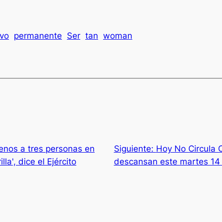
vo
permanente
Ser
tan
woman
menos a tres personas en
Siguiente:
Hoy No Circula
la', dice el Ejército
descansan este martes 14