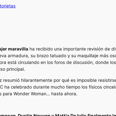
torietas
jer maravilla
ha recibido una importante revisión de d
ueva armadura, su brazo tatuado y su maquillaje más os
ora está circulando en los foros de discusión, donde los
so principal.
z resumió hilarantemente por qué es imposible resistir
DC ha celebrado durante mucho tiempo los físicos cincela
ans para Wonder Woman… hasta ahora.
ompson, Dustin Nguyen y Mattia De Iulis finalmente les