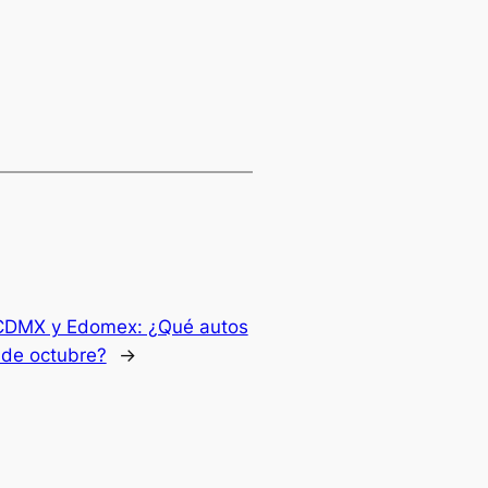
 CDMX y Edomex: ¿Qué autos
 de octubre?
→