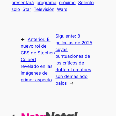
presentará
programa
próximo
Selecto
solo
Star
Televisión
Wars
Siguiente:
8
←
Anterior:
El
películas de 2025
nuevo rol de
cuyas
CBS de Stephen
puntuaciones de
Colbert
los críticos de
revelado en las
Rotten Tomatoes
imágenes de
son demasiado
primer aspecto
bajos
→