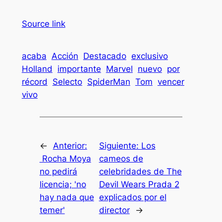
Source link
acaba
Acción
Destacado
exclusivo
Holland
importante
Marvel
nuevo
por
récord
Selecto
SpiderMan
Tom
vencer
vivo
←
Anterior:
Siguiente:
Los
Rocha Moya
cameos de
no pedirá
celebridades de The
licencia; 'no
Devil Wears Prada 2
hay nada que
explicados por el
temer'
director
→