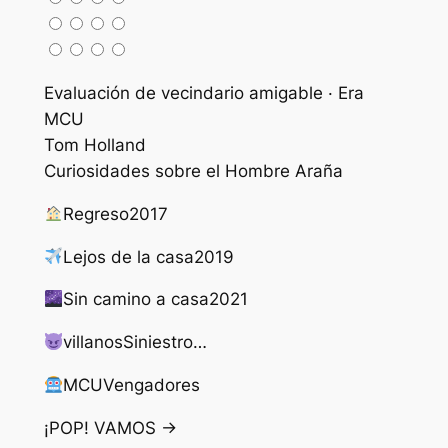
Evaluación de vecindario amigable · Era
MCU
Tom Holland
Curiosidades sobre el Hombre Araña
Regreso
2017
Lejos de la casa
2019
Sin camino a casa
2021
villanos
Siniestro…
MCU
Vengadores
¡POP! VAMOS →