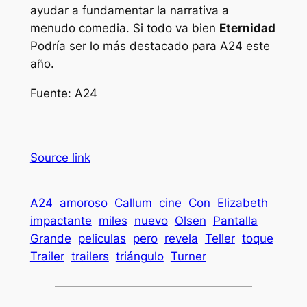
ayudar a fundamentar la narrativa a
menudo comedia. Si todo va bien
Eternidad
Podría ser lo más destacado para A24 este
año.
Fuente: A24
Source link
A24
amoroso
Callum
cine
Con
Elizabeth
impactante
miles
nuevo
Olsen
Pantalla
Grande
peliculas
pero
revela
Teller
toque
Trailer
trailers
triángulo
Turner