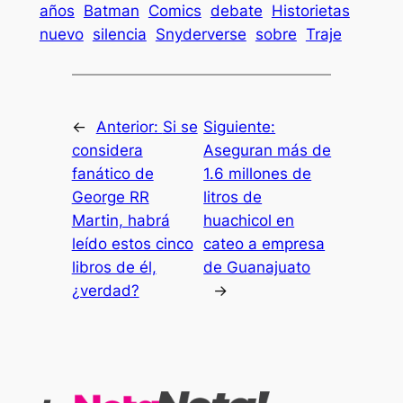
años
Batman
Comics
debate
Historietas
nuevo
silencia
Snyderverse
sobre
Traje
←
Anterior:
Si se
Siguiente:
considera
Aseguran más de
fanático de
1.6 millones de
George RR
litros de
Martin, habrá
huachicol en
leído estos cinco
cateo a empresa
libros de él,
de Guanajuato
¿verdad?
→