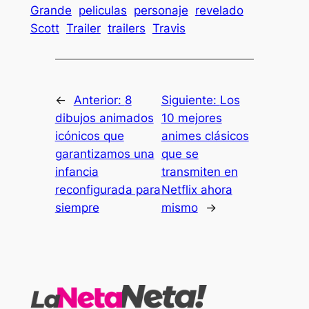
Grande
peliculas
personaje
revelado
Scott
Trailer
trailers
Travis
←
Anterior:
8
Siguiente:
Los
dibujos animados
10 mejores
icónicos que
animes clásicos
garantizamos una
que se
infancia
transmiten en
reconfigurada para
Netflix ahora
siempre
mismo
→