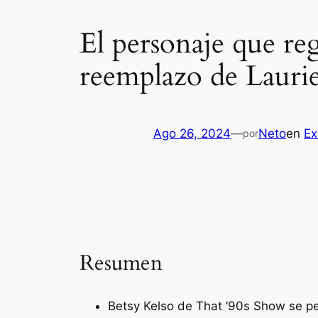
El personaje que re
reemplazo de Lauri
Ago 26, 2024
—
Neto
en
Ex
por
Resumen
Betsy Kelso de That ’90s Show se pe