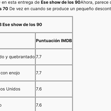
0 en esta entrega de
Ese show de los 90
Ahora, parece
s 70
De vez en cuando se produce un pequeño descontr
DB
Ese show de los 90
Puntuación IMDB
ido y quebrantado
7.7
 con enojo
7.7
dos Unidos
7.6
o
7.6