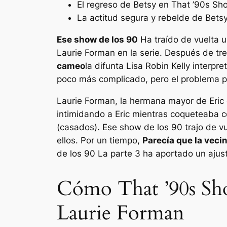
El regreso de Betsy en That ’90s Sh
La actitud segura y rebelde de Betsy
Ese show de los 90
Ha traído de vuelta u
Laurie Forman en la serie. Después de tr
cameo
la difunta Lisa Robin Kelly interpr
poco más complicado, pero el problema po
Laurie Forman, la hermana mayor de Eric
intimidando a Eric mientras coqueteaba c
(casados).
Ese show de los 90
trajo de v
ellos. Por un tiempo,
Parecía que la veci
de los 90
La parte 3 ha aportado un ajus
Cómo That ’90s Show
Laurie Forman