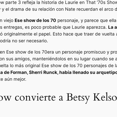
ow parte 3 refleja la historia de Laurie en That ’70s S
 y el drama de su relación con Nate recuerdan el arco d
n viejo
Ese show de los 70
personaje, y parece que ella
es entregas, es poco probable que Laurie aparezca.
La 
etó originalmente el papel. Esto hace que traer de vuelta 
dría no ser necesario.
 en
Ese show de los 70
era un personaje promiscuo y pr
on sus amigos, manteniéndolos en su lugar cuando se a
uelta lo más original
Ese show de los 70
personajes de l
na de Forman, Sherri Runck, había llenado su arquetip
te aún mejor.
 convierte a Betsy Kelso e