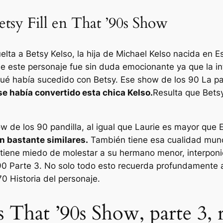
etsy Fill en That ’90s Show
elta a Betsy Kelso, la hija de Michael Kelso nacida en
E
 de este personaje fue sin duda emocionante ya que la i
qué había sucedido con Betsy.
Ese show de los 90
La pa
e había convertido esta chica Kelso.
Resulta que Bets
w de los 90
pandilla, al igual que Laurie es mayor que 
on bastante similares.
También tiene esa cualidad mund
 tiene miedo de molestar a su hermano menor, interpon
90
Parte 3. No solo todo esto recuerda profundamente a
70
Historia del personaje.
s That ’90s Show, parte 3, r