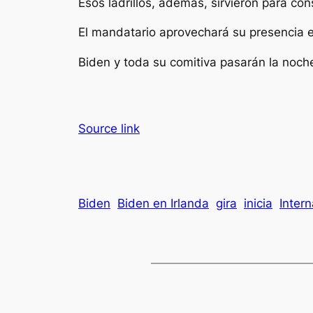
Esos ladrillos, además, sirvieron para con
El mandatario aprovechará su presencia en
Biden y toda su comitiva pasarán la noch
Source link
Biden
Biden en Irlanda
gira
inicia
Intern