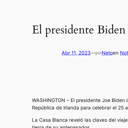
El presidente Biden 
Abr 11, 2023
—
Neto
en
Not
por
WASHINGTON – El presidente Joe Biden inic
República de Irlanda para celebrar el 25 a
La Casa Blanca reveló las claves del via
tierra de su antepasados.