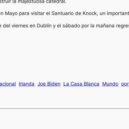
struir la majestuosa catedral.
 Mayo para visitar el Santuario de Knock, un importante
e del viernes en Dublín y el sábado por la mañana regr
acional
Irlanda
Joe Biden
La Casa Blanca
Mundo
por