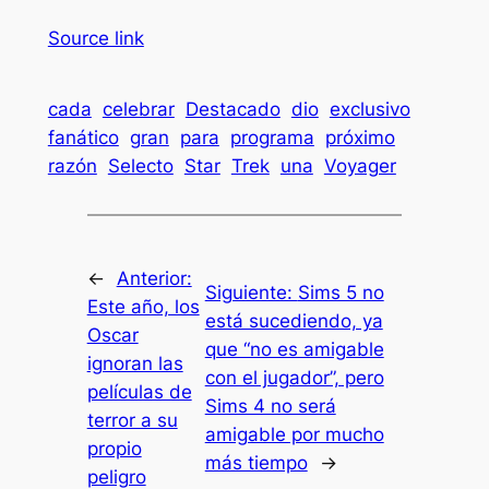
Source link
cada
celebrar
Destacado
dio
exclusivo
fanático
gran
para
programa
próximo
razón
Selecto
Star
Trek
una
Voyager
←
Anterior:
Siguiente:
Sims 5 no
Este año, los
está sucediendo, ya
Oscar
que “no es amigable
ignoran las
con el jugador”, pero
películas de
Sims 4 no será
terror a su
amigable por mucho
propio
más tiempo
→
peligro