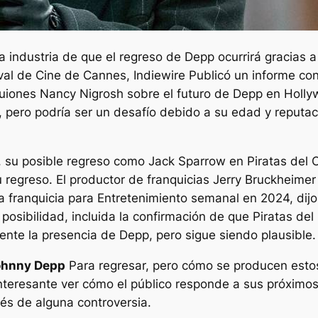
 industria de que el regreso de Depp ocurrirá gracias a
ival de Cine de Cannes,
Indiewire
Publicó un informe con
 guiones Nancy Nigrosh sobre el futuro de Depp en Holly
, pero podría ser un desafío debido a su edad y reputaci
, su posible regreso como Jack Sparrow en
Piratas del 
 regreso. El productor de franquicias Jerry Bruckheimer
a franquicia para
Entretenimiento semanal
en 2024, dij
osibilidad, incluida la confirmación de que
Piratas del
mente la presencia de Depp, pero sigue siendo plausible.
ohnny Depp
Para regresar, pero cómo se producen esto
teresante ver cómo el público responde a sus próximos 
s de alguna controversia.