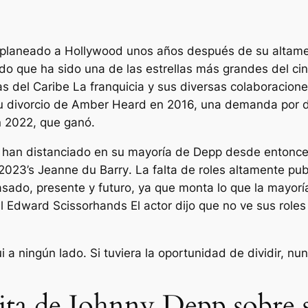
laneado a Hollywood unos años después de su altament
ido que ha sido una de las estrellas más grandes del c
as del Caribe
La franquicia y sus diversas colaboracione
su divorcio de Amber Heard en 2016, una demanda por d
 2022, que ganó.
e han distanciado en su mayoría de Depp desde entonce
 2023’s
Jeanne du Barry
. La falta de roles altamente p
pasado, presente y futuro, ya que monta lo que la mayorí
el
Edward Scissorhands
El actor dijo que no ve sus role
 ningún lado. Si tuviera la oportunidad de dividir, nunc
 cita de Johnny Depp sobre 