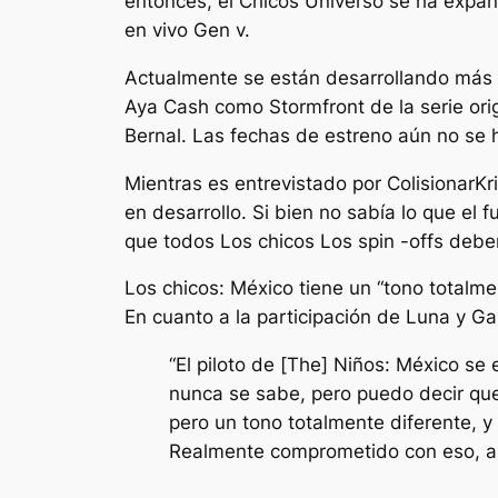
entonces, el
Chicos
Universo se ha expan
en vivo
Gen v.
Actualmente se están desarrollando más s
Aya Cash como Stormfront de la serie orig
Bernal. Las fechas de estreno aún no se
Mientras es entrevistado por
Colisionar
Kr
en desarrollo. Si bien no sabía lo que el 
que todos
Los chicos
Los spin -offs deben 
Los chicos: México
tiene un “
tono totalme
En cuanto a la participación de Luna y Gar
“El piloto de [The] Niños: México se
nunca se sabe, pero puedo decir qu
pero un tono totalmente diferente, y 
Realmente comprometido con eso, así