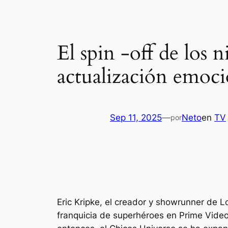
El spin -off de los
actualización emoci
Sep 11, 2025
—
Neto
en
TV
por
Eric Kripke, el creador y showrunner de
L
franquicia de superhéroes en Prime Vide