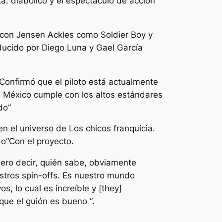
a: diabólico
y el espectáculo de acción
con Jensen Ackles como Soldier Boy y
ducido por Diego Luna y Gael García
 Confirmó que el piloto está actualmente
e
México
cumple con los altos estándares
do
“
en el universo de
Los chicos
franquicia.
do
“Con el proyecto.
iero decir, quién sabe, obviamente
tros spin-offs. Es nuestro mundo
s, lo cual es increíble y [they]
ue el guión es bueno “.