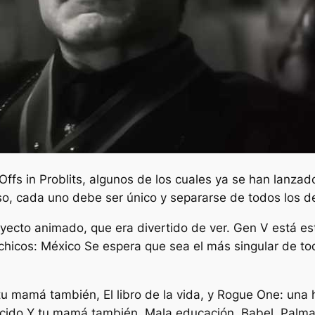
ffs in Problits, algunos de los cuales ya se han lanza
o, cada uno debe ser único y separarse de todos los 
royecto animado, que era divertido de ver.
Gen V
está es
chicos: México
Se espera que sea el más singular de todo
tu mamá también
,
El libro de la vida,
y
Rogue One: una h
ocido
Y tu mamá también
,
Mala educación
,
Babel
,
Palma