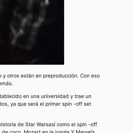
do y otros están en preproducción. Con eso
demás.
tablecido en una universidad y trae un
s, ya que será el primer spin -off set
istoria de Star Wars
así como el spin -off
 de coco
,
Mozart en la jungla
Y Marvel’s