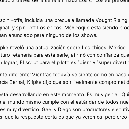
dido a través de la serie animada
Los chicos se present
pin -offs, incluida una precuela llamada
Vought Rising
inal, y spin -off
Los chicos: México
que está siendo pro
 han anunciado para ninguno de los shows.
ipke reveló una actualización sobre
Los chicos: México
.
futuro retenería para esta serie, afirmó con confianza qu
lograr; El script para el piloto es “
bien
” y “
súper diverti
nte diferente
“Mientras todavía se siente como en casa 
cía Bernal, Kripke dijo que son “
realmente comprometi
 está desarrollando en este momento. Es muy genial. Qu
e el mundo mismo cumple con el estándar de todos nues
es muy divertido. Gael y Diego son productores ejecutivo
 que la respuesta corta es que ya veremos, pero creo q