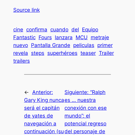
Source link
cine
confirma
cuando
del
Equipo
Fantastic
Fours
lanzara
MCU
metraje
nuevo
Pantalla Grande
peliculas
primer
revela
steps
superhéroes
teaser
Trailer
trailers
←
Anterior:
Siguiente:
“Ralph
Gary King nunca
es … nuestra
será el capitán
conexión con ese
de yates de
mundo”: el
navegación a
potencial regreso
continuación (su
del personaje de