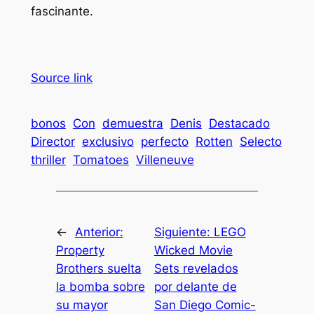
fascinante.
Source link
bonos
Con
demuestra
Denis
Destacado
Director
exclusivo
perfecto
Rotten
Selecto
thriller
Tomatoes
Villeneuve
←
Anterior:
Siguiente:
LEGO
Property
Wicked Movie
Brothers suelta
Sets revelados
la bomba sobre
por delante de
su mayor
San Diego Comic-