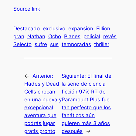
Source link
Destacado
exclusivo
expansión
Fillion
gran
Nathan
Ocho
Planes
policial
revés
Selecto
sufre
sus
temporadas
thriller
←
Anterior:
Siguiente:
El final de
Hades y Dead
la serie de ciencia
Cells chocan
ficción 97% RT de
en una nueva y
Paramount Plus fue
excepcional
tan perfecto que los
aventura que
fanáticos aún
podrás jugar
quieren más 3 años
gratis pronto
después
→