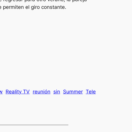
permiten el giro constante.
ow
Reality TV
reunión
sin
Summer
Tele