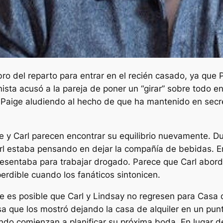
o del reparto para entrar en el recién casado, ya que
onista acusó a la pareja de poner un
“girar
” sobre todo en
Paige aludiendo al hecho de que ha mantenido en secret
le y Carl parecen encontrar su equilibrio nuevamente. D
rl estaba pensando en dejar la compañía de bebidas. E
esentaba para trabajar drogado. Parece que Carl abordar
dible cuando los fanáticos sintonicen.
 es posible que Carl y Lindsay no regresen para
Casa 
 que los mostró dejando la casa de alquiler en un punt
do comienzan a planificar su próxima boda. En lugar de 