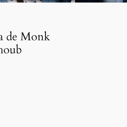
ula de Monk
lhoub