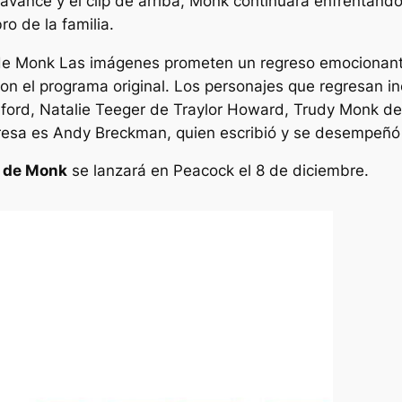
 avance y el clip de arriba, Monk continuará enfrentando
o de la familia.
 de Monk
Las imágenes prometen un regreso emocionante
on el programa original. Los personajes que regresan i
ord, Natalie Teeger de Traylor Howard, Trudy Monk de 
gresa es Andy Breckman, quien escribió y se desempeñó 
a de Monk
se lanzará en Peacock el 8 de diciembre.