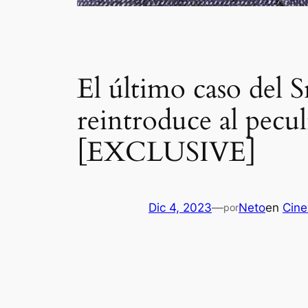
El último caso del 
reintroduce al pecu
[EXCLUSIVE]
Dic 4, 2023
—
Neto
en
Cine
por