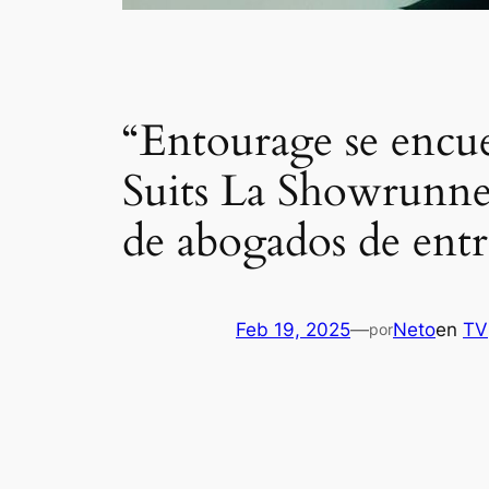
“Entourage se encue
Suits La Showrunner
de abogados de ent
Feb 19, 2025
—
Neto
en
TV
por