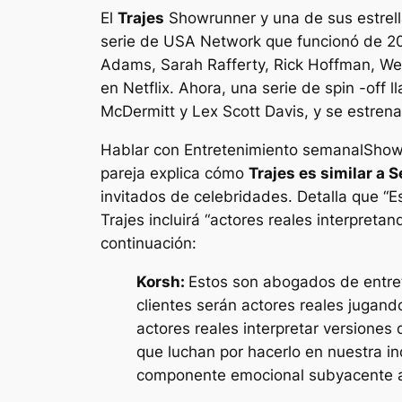
El
Trajes
Showrunner y una de sus estrell
serie de USA Network que funcionó de 201
Adams, Sarah Rafferty, Rick Hoffman, Wen
en Netflix. Ahora, una serie de spin -off 
McDermitt y Lex Scott Davis, y se estrena
Hablar con
Entretenimiento semanal
Showr
pareja explica cómo
Trajes
es similar a
S
invitados de celebridades. Detalla que “
E
Trajes
incluirá “
actores reales interpreta
continuación:
Korsh:
Estos son abogados de entrete
clientes serán actores reales jugand
actores reales interpretar versiones 
que luchan por hacerlo en nuestra in
componente emocional subyacente a