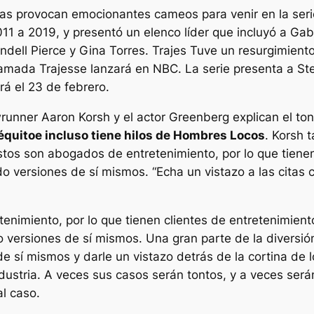
as provocan emocionantes cameos para venir en la serie
1 a 2019, y presentó un elenco líder que incluyó a Gabr
dell Pierce y Gina Torres.
Trajes
Tuve un resurgimiento
llamada
Trajes
se lanzará en NBC. La serie presenta a S
rá el 23 de febrero.
unner Aaron Korsh y el actor Greenberg explican el tono
équito
e incluso tiene hilos de
Hombres Locos
. Korsh 
stos son abogados de entretenimiento, por lo que tienen
ndo versiones de sí mismos
. “Echa un vistazo a las cita
nimiento, por lo que tienen clientes de entretenimient
o versiones de sí mismos. Una gran parte de la diversión
de sí mismos y darle un vistazo detrás de la cortina de 
dustria. A veces sus casos serán tontos, y a veces serán
l caso.