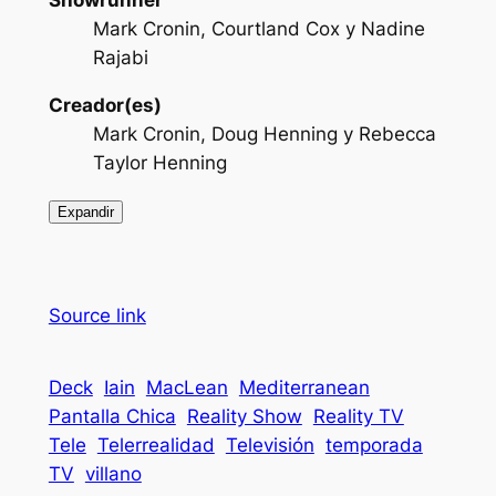
Showrunner
Mark Cronin, Courtland Cox y Nadine
Rajabi
Creador(es)
Mark Cronin, Doug Henning y Rebecca
Taylor Henning
Expandir
Source link
Deck
Iain
MacLean
Mediterranean
Pantalla Chica
Reality Show
Reality TV
Tele
Telerrealidad
Televisión
temporada
TV
villano