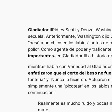
Gladiador II
Ridley Scott y Denzel Washin
secuela. Anteriormente, Washington dijo
“besé a un chico en los labios”
antes de m
pollo”.
Como agente de poder y traficante
importantes.
en
Gladiador II
La historia d
mientras habla con
Variedad
al
Gladiador 
enfatizaron que el corte del beso no fue
tontería”
y
“Nunca lo hicieron. Actuaron e
simplemente una
“picotear”
en los labios
continuación:
Realmente es mucho ruido y pocas nu
maté.