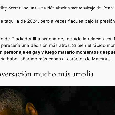
Ridley Scott tiene una actuación absolutamente salvaje de Den
 de taquilla de 2024, pero a veces flaquea bajo la presi
nde de
Gladiador II
La historia de, incluida la relación co
l parecería una decisión más atroz. Si bien el rápido
un personaje es gay y luego matarlo momentos despué
odría haber añadido más capas al carácter de Macrinus.
onversación mucho más amplia