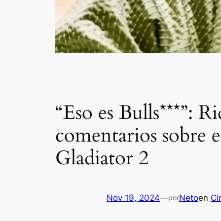
“Eso es Bulls***”: 
comentarios sobre e
Gladiator 2
Nov 19, 2024
—
Neto
en
Ci
por