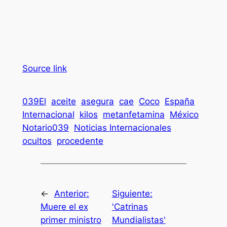
Source link
039El
aceite
asegura
cae
Coco
España
Internacional
kilos
metanfetamina
México
Notario039
Noticias Internacionales
ocultos
procedente
←
Anterior:
Siguiente:
Muere el ex
'Catrinas
primer ministro
Mundialistas'