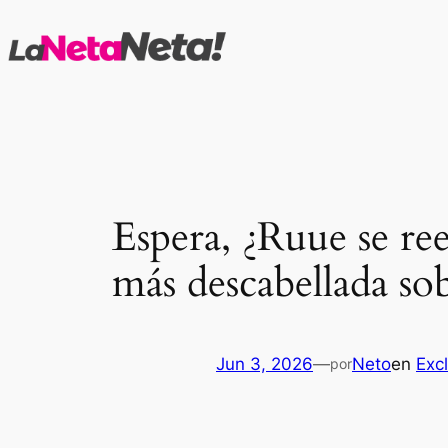
Saltar
al
contenido
Espera, ¿Ruue se re
más descabellada sob
Jun 3, 2026
—
Neto
en
Exc
por