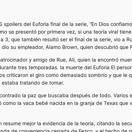
S spoilers del
Euforia
final de la serie, “En Dios confiamo
 se presentó por primera vez, si una teoría viral tiene
da 3, que también resultó ser el final de la serie, vio a
e dio su empleador, Alamo Brown, quien descubrió que R
trocinador y amigo de Rue, Ali, quien la encontró muert
urante tres temporadas. la muerte del
Euforia
El perso
cos criticaron el giro como demasiado sombrío y que le q
e estaba tratando de tomar.
contrado la paz que buscaba después de todo. Varios e
ó como la vaca bebé nacida en la granja de Texas que v
n resume mejor la evidencia de la teoría, citando la se
ienda de conveniencia cerrada de Fezco, y el hecho de que