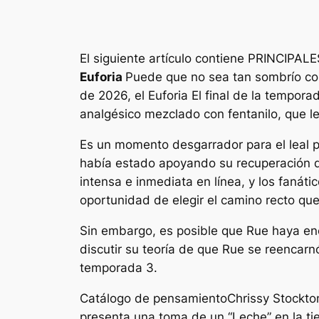
El siguiente artículo contiene PRINCIPALE
Euforia
Puede que no sea tan sombrío como
de 2026, el
Euforia
El final de la tempora
analgésico mezclado con fentanilo, que l
Es un momento desgarrador para el leal pa
había estado apoyando su recuperación d
intensa e inmediata en línea, y los fanáti
oportunidad de elegir el camino recto qu
Sin embargo, es posible que Rue haya en
discutir su teoría de que Rue se reencarn
temporada 3.
Catálogo de pensamiento
Chrissy Stockto
presenta una toma de un “
Leche
” en la t