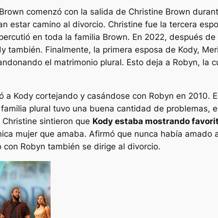
dy Brown comenzó con la salida de Christine Brown duran
 estar camino al divorcio. Christine fue la tercera es
epercutió en toda la familia Brown. En 2022, después de
dy también. Finalmente, la primera esposa de Kody, Me
ndonando el matrimonio plural. Esto deja a Robyn, la c
 a Kody cortejando y casándose con Robyn en 2010. El
a familia plural tuvo una buena cantidad de problemas, 
 Christine sintieron que
Kody estaba mostrando favori
única mujer que amaba. Afirmó que nunca había amado a
 con Robyn también se dirige al divorcio.