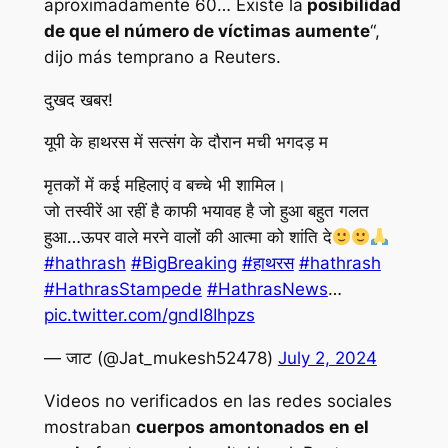
aproximadamente 60… Existe la
posibilidad
de que el número de víctimas aumente
“,
dijo más temprano a Reuters.
दुखद खबर!
यूपी के हाथरस में सत्संग के दौरान मची भगदड़ म
मृतकों में कई महिलाएं व बच्चे भी शामिल।
जो तस्वीरें आ रहीं है काफी भयावह है जो हुआ बहुत गलत
हुआ…ऊपर वाले मरने वालों की आत्मा को शांति दे
#hathrash
#BigBreaking
#हाथरस
#hathrash
#HathrasStampede
#HathrasNews
…
pic.twitter.com/gndI8Ihpzs
— जाट (@Jat_mukesh52478)
July 2, 2024
Videos no verificados en las redes sociales
mostraban
cuerpos amontonados en el