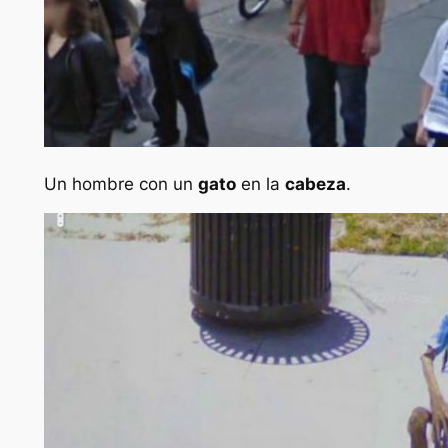
Un hombre con un
gato
en la
cabeza
.