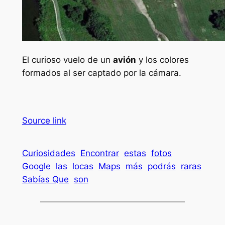
El curioso vuelo de un
avión
y los colores
formados al ser captado por la cámara.
Source link
Curiosidades
Encontrar
estas
fotos
Google
las
locas
Maps
más
podrás
raras
Sabías Que
son