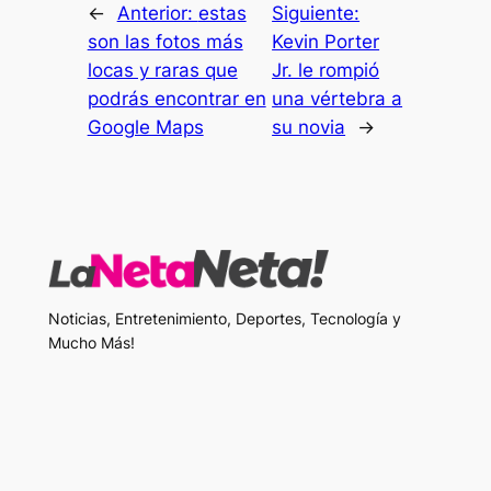
←
Anterior:
estas
Siguiente:
son las fotos más
Kevin Porter
locas y raras que
Jr. le rompió
podrás encontrar en
una vértebra a
Google Maps
su novia
→
Noticias, Entretenimiento, Deportes, Tecnología y
Mucho Más!