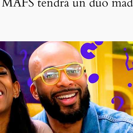
 MAFS tendrá un dúo madr