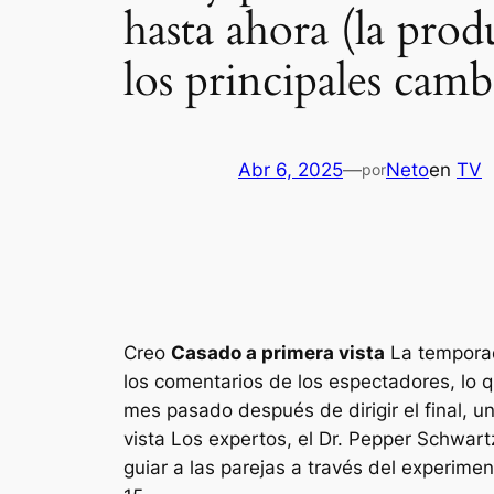
hasta ahora (la pro
los principales camb
Abr 6, 2025
—
Neto
en
TV
por
Creo
Casado a primera vista
La temporad
los comentarios de los espectadores, lo
mes pasado después de dirigir el final, u
vista
Los expertos, el Dr. Pepper Schwart
guiar a las parejas a través del experim