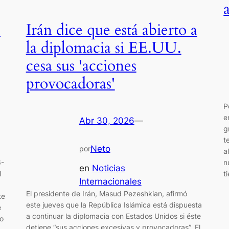
l
Irán dice que está abierto a
la diplomacia si EE.UU.
cesa sus 'acciones
provocadoras'
P
e
Abr 30, 2026
—
g
t
Neto
por
a
n
6-
en
Noticias
t
l
Internacionales
El presidente de Irán, Masud Pezeshkian, afirmó
te
este jueves que la República Islámica está dispuesta
e
a continuar la diplomacia con Estados Unidos si éste
o
detiene “sus acciones excesivas y provocadoras”. El