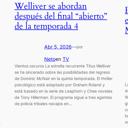
Welliver se abordan
después del final “abierto”
de la temporada 4
Abr 5, 2026
—
por
Neto
en
TV
Vientos oscuros La estrella recurrente Titus Welliver
se ha sincerado sobre las posibilidades del regreso
de Dominic McNair en la quinta temporada. El thriller
L
psicológico está adaptado por Graham Roland y
d
está basado en la serie de Leaphorn y Chee novelas
W
de Tony Hillerman. El programa sigue a tres agentes
g
de policía tribales navajos en…
c
h
m
l