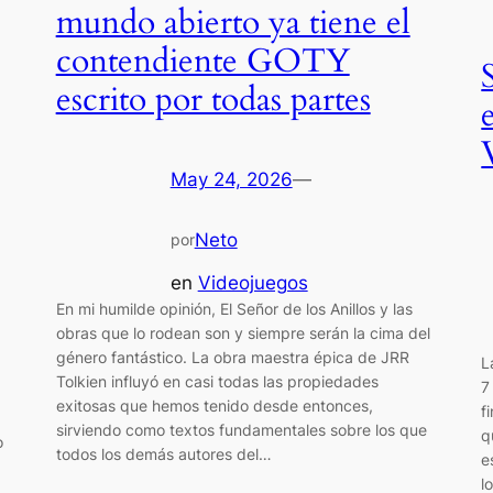
mundo abierto ya tiene el
contendiente GOTY
escrito por todas partes
May 24, 2026
—
Neto
por
en
Videojuegos
En mi humilde opinión, El Señor de los Anillos y las
obras que lo rodean son y siempre serán la cima del
género fantástico. La obra maestra épica de JRR
L
Tolkien influyó en casi todas las propiedades
7
exitosas que hemos tenido desde entonces,
f
sirviendo como textos fundamentales sobre los que
q
o
todos los demás autores del…
e
l