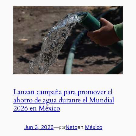
Lanzan campaña para promover el
ahorro de agua durante el Mundial
2026 en México
Jun 3, 2026
—
Neto
en
México
por