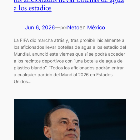
a los estadios
Jun 6, 2026
—
Neto
en
México
por
La FIFA dio marcha atrás y, tras prohibir inicialmente a
los aficionados llevar botellas de agua a los estadio del
Mundial, anunció este viernes que sí se podrá acceder
a los recintos deportivos con “una botella de agua de
plástico blando”. “Todos los aficionados podrán entrar
a cualquier partido del Mundial 2026 en Estados
Unidos…