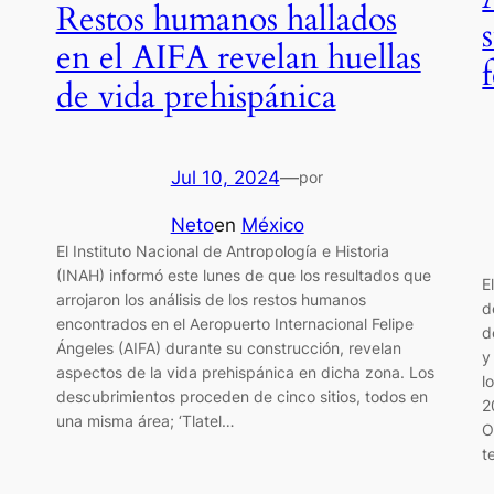
Restos humanos hallados
en el AIFA revelan huellas
de vida prehispánica
Jul 10, 2024
—
por
Neto
en
México
El Instituto Nacional de Antropología e Historia
(INAH) informó este lunes de que los resultados que
E
arrojaron los análisis de los restos humanos
d
encontrados en el Aeropuerto Internacional Felipe
d
Ángeles (AIFA) durante su construcción, revelan
y
aspectos de la vida prehispánica en dicha zona. Los
l
descubrimientos proceden de cinco sitios, todos en
2
una misma área; ‘Tlatel…
O
t