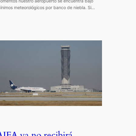
omentos nuestro aeropuerto se encuentra bajo
ínimos meteorológicos por banco de niebla. Si…
AIFA ya no recibirá