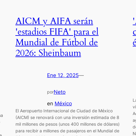
AICM y AIFA serán
'estadios FIFA' para el
Mundial de Fútbol de
2026: Sheinbaum
Ene 12, 2025
—
Neto
por
L
en
México
v
El Aeropuerto Internacional de Ciudad de México
A
na
(AICM) se renovará con una inversión estimada de 8
a
e
mil millones de pesos (unos 400 millones de dólares)
d
para recibir a millones de pasajeros en el Mundial de
N
e