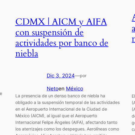
CDMX | AICM y AIFA
con suspensión de
actividades por banco de
niebla
Dic 3, 2024
—
por
Neto
en
México
te
La presencia de un denso banco de niebla ha
E
obligado a la suspensión temporal de las actividades
(
en el Aeropuerto Internacional de la Ciudad de
(
México (AICM), al igual que el Aeropuerto
d
Internacional Felipe Ángeles (AIFA), afectando tanto
g
los aterrizajes como los despegues. Aerolíneas como
c