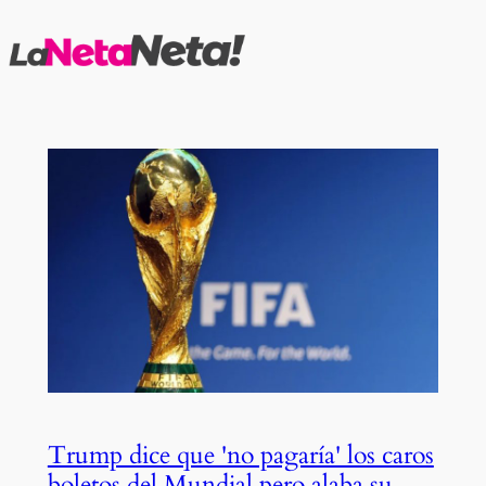
Saltar
al
contenido
Trump dice que 'no pagaría' los caros
boletos del Mundial pero alaba su