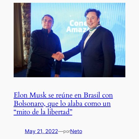
Elon Musk se reúne en Brasil con
Bolsonaro, que lo alaba como un
“mito de la libertad”
May 21, 2022
—
Neto
por