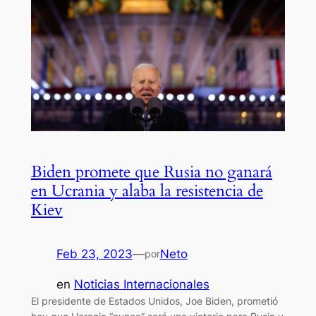
Biden promete que Rusia no ganará
en Ucrania y alaba la resistencia de
Kiev
Feb 23, 2023
—
Neto
por
en
Noticias Internacionales
El presidente de Estados Unidos, Joe Biden, prometió