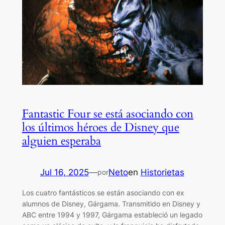
Fantastic Four se está asociando con
los últimos héroes de Disney que
alguien esperaba
Jul 16, 2025
—
Neto
en
Historietas
por
Los cuatro fantásticos se están asociando con ex
alumnos de Disney, Gárgama. Transmitido en Disney y
ABC entre 1994 y 1997, Gárgama estableció un legado