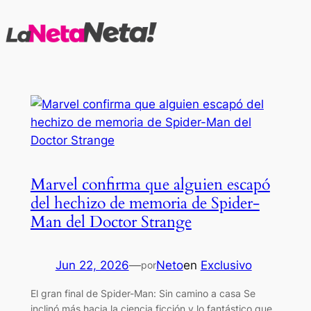
Saltar
al
contenido
Marvel confirma que alguien escapó
del hechizo de memoria de Spider-
Man del Doctor Strange
Jun 22, 2026
—
Neto
en
Exclusivo
por
El gran final de Spider-Man: Sin camino a casa Se
inclinó más hacia la ciencia ficción y lo fantástico que