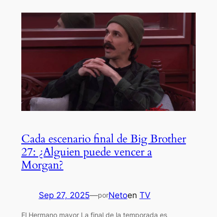
Cada escenario final de Big Brother
27: ¿Alguien puede vencer a
Morgan?
Sep 27, 2025
—
Neto
en
TV
por
El Hermano mayor La final de la temporada es