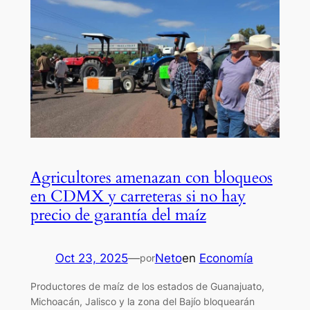
Agricultores amenazan con bloqueos
en CDMX y carreteras si no hay
precio de garantía del maíz
Oct 23, 2025
—
Neto
en
Economía
por
Productores de maíz de los estados de Guanajuato,
Michoacán, Jalisco y la zona del Bajío bloquearán