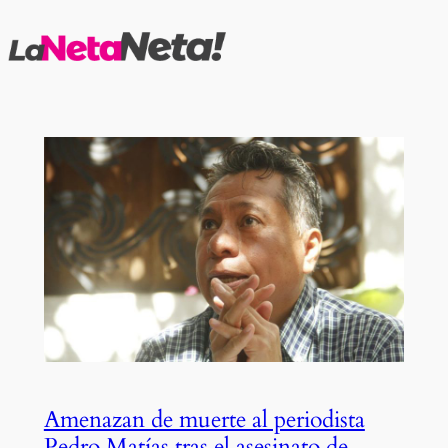
Saltar
al
contenido
Amenazan de muerte al periodista
Pedro Matías tras el asesinato de