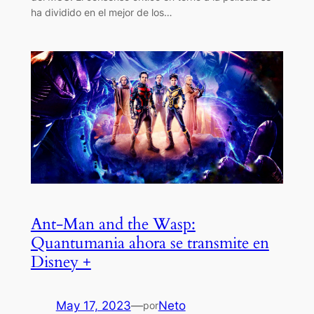
ha dividido en el mejor de los…
Ant-Man and the Wasp:
Quantumania ahora se transmite en
Disney +
May 17, 2023
—
Neto
por