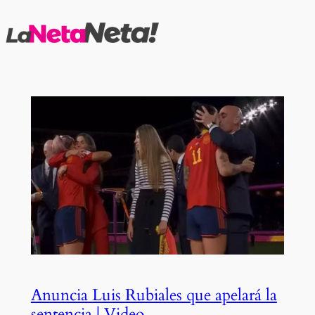
Saltar
al
contenido
Anuncia Luis Rubiales que apelará la
sentencia | Video