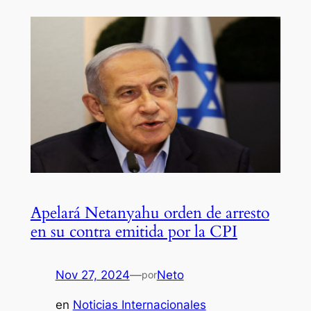
Apelará Netanyahu orden de arresto
en su contra emitida por la CPI
Nov 27, 2024
—
Neto
por
en
Noticias Internacionales