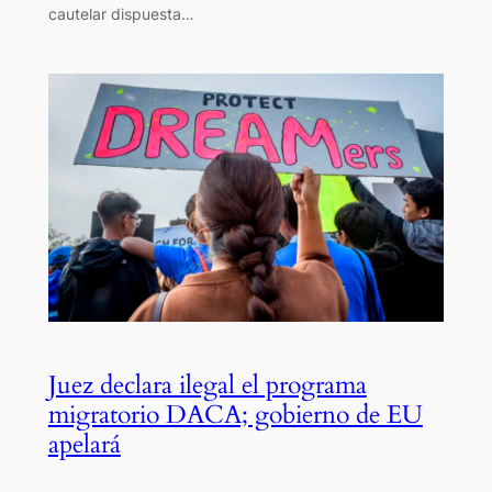
cautelar dispuesta…
Juez declara ilegal el programa
migratorio DACA; gobierno de EU
apelará