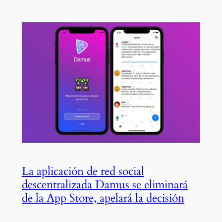
La aplicación de red social
descentralizada Damus se eliminará
de la App Store, apelará la decisión