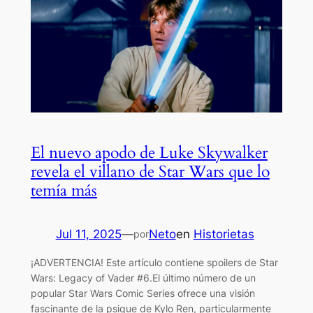
El nuevo apodo de Luke Skywalker
revela el villano de Star Wars que lo
temía más
Jul 11, 2025
—
Neto
en
Historietas
por
¡ADVERTENCIA! Este artículo contiene spoilers de Star
Wars: Legacy of Vader #6.El último número de un
popular Star Wars Comic Series ofrece una visión
fascinante de la psique de Kylo Ren, particularmente