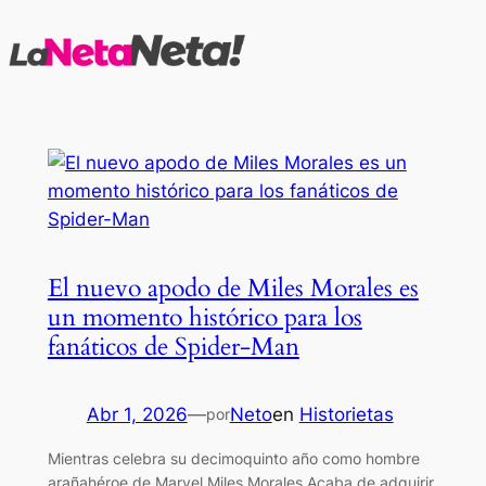
Saltar
al
contenido
El nuevo apodo de Miles Morales es
un momento histórico para los
fanáticos de Spider-Man
Abr 1, 2026
—
Neto
en
Historietas
por
Mientras celebra su decimoquinto año como hombre
arañahéroe de Marvel Miles Morales Acaba de adquirir