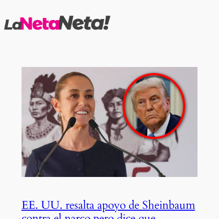
Saltar
al
contenido
EE. UU. resalta apoyo de Sheinbaum
contra el narco pero dice que