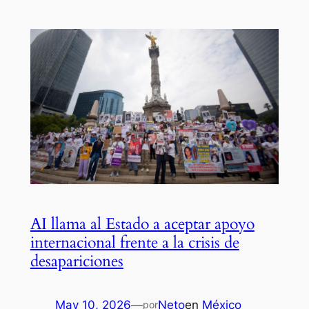
AI llama al Estado a aceptar apoyo
internacional frente a la crisis de
desapariciones
May 10, 2026
—
Neto
en
México
por