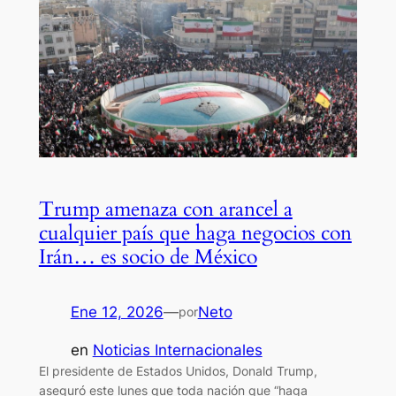
Trump amenaza con arancel a
cualquier país que haga negocios con
Irán… es socio de México
Ene 12, 2026
—
Neto
por
en
Noticias Internacionales
El presidente de Estados Unidos, Donald Trump,
aseguró este lunes que toda nación que “haga