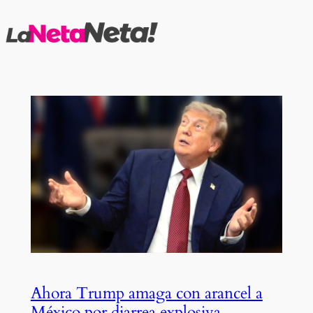
Saltar
al
contenido
Ahora Trump amaga con arancel a
México por diarrea explosiva